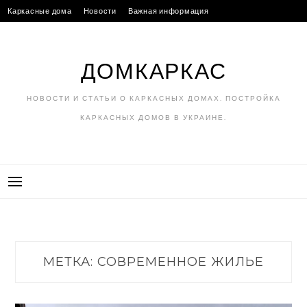
Skip
Каркасные дома
Новости
Важная информация
to
Нюансы строительства
Факты и мифы
RU
UK
content
ДОМКАРКАС
НОВОСТИ И СТАТЬИ О КАРКАСНЫХ ДОМАХ. ПОСТРОЙКА
КАРКАСНЫХ ДОМОВ В УКРАИНЕ.
МЕТКА:
СОВРЕМЕННОЕ ЖИЛЬЕ